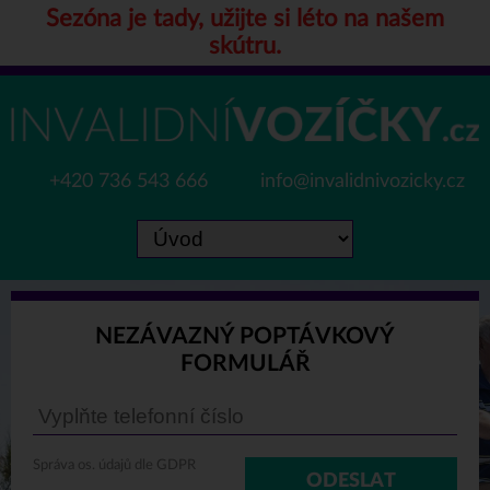
Sezóna je tady, užijte si léto na našem
skútru.
+420 736 543 666
info@invalidnivozicky.cz
NEZÁVAZNÝ POPTÁVKOVÝ
FORMULÁŘ
Správa os. údajů dle GDPR
ODESLAT