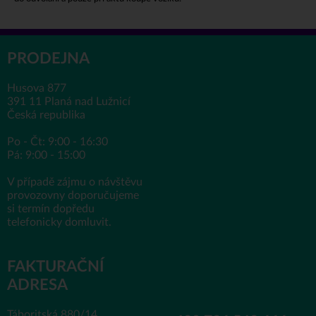
PRODEJNA
Husova 877
391 11 Planá nad Lužnicí
Česká republika
Po - Čt: 9:00 - 16:30
Pá: 9:00 - 15:00
V případě zájmu o návštěvu
provozovny doporučujeme
si termín dopředu
telefonicky domluvit.
FAKTURAČNÍ
ADRESA
Táboritská 880/14