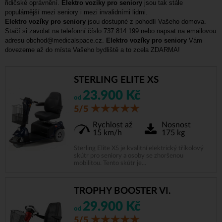
řidičské oprávnění.
Elektro vozíky pro seniory
jsou tak stále
populárnější mezi seniory i mezi invalidními lidmi.
Elektro vozíky pro seniory
jsou dostupné z pohodlí Vašeho domova.
Stačí si zavolat na telefonní číslo 737 814 199 nebo napsat na emailovou
adresu
obchod@medicalspace.cz
.
Elektro vozíky pro seniory
Vám
dovezeme až do místa Vašeho bydliště a to zcela ZDARMA!
STERLING ELITE XS
23.900 Kč
od
5/5
Rychlost až
Nosnost
15 km/h
175 kg
Sterling Elite XS je kvalitní elektrický tříkolový
skútr pro seniory a osoby se zhoršenou
mobilitou. Tento skútr je...
TROPHY BOOSTER VI.
29.900 Kč
od
5/5