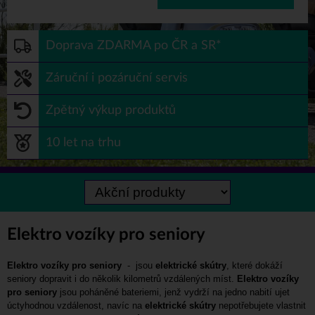
Doprava ZDARMA po ČR a SR*
Záruční i pozáruční servis
Zpětný výkup produktů
10 let na trhu
Elektro vozíky pro seniory
Elektro vozíky pro seniory
- jsou
elektrické skútry
, které dokáží
seniory dopravit i do několik kilometrů vzdálených míst.
Elektro vozíky
pro seniory
jsou poháněné bateriemi, jenž vydrží na jedno nabití ujet
úctyhodnou vzdálenost, navíc na
elektrické skútry
nepotřebujete vlastnit