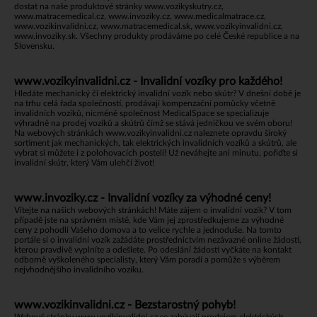
dostat na naše produktové stránky
www.vozikyskutry.cz
,
www.matracemedical.cz
,
www.invoziky.cz
,
www.medicalmatrace.cz
,
www.vozikinvalidni.cz
,
www.matracemedical.sk
,
www.vozikyinvalidni.cz
,
www.invoziky.sk
. Všechny produkty prodáváme po celé České republice a na
Slovensku.
www.vozikyinvalidni.cz - Invalidní vozíky pro každého!
Hledáte mechanický či elektrický invalidní vozík nebo skútr? V dnešní době je
na trhu celá řada společností, prodávají kompenzační pomůcky včetně
invalidních vozíků, nicméně společnost MedicalSpace se specializuje
výhradně na prodej vozíků a skútrů čímž se stává jedničkou ve svém oboru!
Na webových stránkách
www.vozikyinvalidni.cz
naleznete opravdu široký
sortiment jak mechanických, tak elektrických invalidních vozíků a skútrů, ale
vybrat si můžete i z polohovacích postelí! Už neváhejte ani minutu, pořiďte si
invalidní skútr, který Vám ulehčí život!
www.invoziky.cz - Invalidní vozíky za výhodné ceny!
Vítejte na našich webových stránkách! Máte zájem o invalidní vozík? V tom
případě jste na správném místě, kde Vám jej zprostředkujeme za výhodné
ceny z pohodlí Vašeho domova a to velice rychle a jednoduše. Na tomto
portále si o invalidní vozík zažádáte prostřednictvím nezávazné online žádosti,
kterou pravdivě vyplníte a odešlete. Po odeslání žádosti vyčkáte na kontakt
odborně vyškoleného specialisty, který Vám poradí a pomůže s výběrem
nejvhodnějšího invalidního vozíku.
www.vozikinvalidni.cz - Bezstarostný pohyb!
Webové stránky
www.vozikinvalidni.cz
se zabývají prodejem elektrických