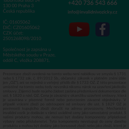
Táboritská 880/14
+420 736 543 666
130 00 Praha 3
Česká republika
info@invalidnivozicky.cz
IČ: 01605062
DIČ: CZ01605062
CZK účet:
2501268098/2010
Společnost je zapsána u
Městského soudu v Praze,
oddíl C, vložka 208871.
Prezentace zboží uvedená na tomto webu není nabídkou ve smyslu § 1731
nebo § 1732 zák. č. 89/2012 Sb., občanský zákoník v platném znění (dále
jen „OZ“), ani se nejedná o veřejný příslib dle § 1733 OZ. Z této prezentace
umístěné na tomto webu tedy nevzniká nikomu nárok na uzavření jakékoliv
smlouvy. Zájemci bude na jeho žádost zaslána předsmluvní dokumentace dle
ust. § 1820 a násl. OZ. Cena je závazná v okamžiku uzavření smlouvy, která
je uzavírána v písemné formě nebo potvrzením závazné objednávky. V
případě vrácení zboží po odstoupení od smlouvy dle ust. § 1829 OZ je
povinností kupujícího zboží doručit na adresu provozovny. Mechanický
invalidní vozík je dodáván v rámci uváděné ceny jako samostatný produkt. S
našimi produkty mohou, ale nemusí být dodány komponenty příplatkové
výbavy nebo příslušenství. Tyto komponenty nevstupují do ceny daného
produktu a mohou být dodány jako bonusové zboží nebo jako zboží, které je