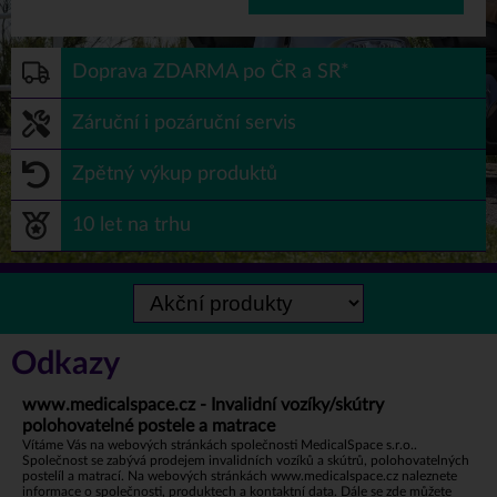
Doprava ZDARMA po ČR a SR*
Záruční i pozáruční servis
Zpětný výkup produktů
10 let na trhu
Odkazy
www.medicalspace.cz - Invalidní vozíky/skútry
polohovatelné postele a matrace
Vítáme Vás na webových stránkách společnosti MedicalSpace s.r.o..
Společnost se zabývá prodejem invalidních vozíků a skútrů, polohovatelných
postelíl a matrací. Na webových stránkách
www.medicalspace.cz
naleznete
informace o společnosti, produktech a kontaktní data. Dále se zde můžete