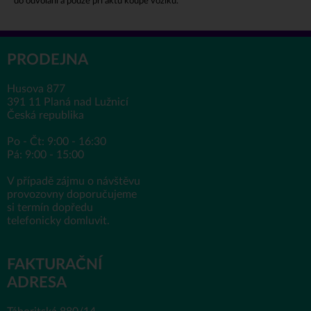
do odvolání a pouze při aktu koupě vozíku.
PRODEJNA
Husova 877
391 11 Planá nad Lužnicí
Česká republika
Po - Čt: 9:00 - 16:30
Pá: 9:00 - 15:00
V případě zájmu o návštěvu
provozovny doporučujeme
si termín dopředu
telefonicky domluvit.
FAKTURAČNÍ
ADRESA