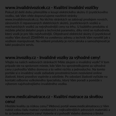
www.invalidnivozicek.cz - Kvalitní invalidní vozíčky
Pokud již delší dobu přemýšlíte o koupi elektrického skútru či joystickového
vozíku, tak Vám vřele doporučujeme navštívit stránky
www.invalidnivozicek.cz
. Na těchto stránkách se zabývají prodejem nových,
zánovních či repasovaných elektrických skútrů, joystickových vozíků a
mechanických vozíků za nejvýhodnější ceny na trhu. U každého produktu si
můžete přečíst detailní popis a technické parametry, díky nimž se rozhodnete,
který vozík je pro Vás nejvhodnější. Objednané elektrické skútry či joystickové
vozíky Vám doručí ZDARMA na uvedenou adresu a technik Vám vysvětlí jak s
vozíkem manipulovat. Na veškeré produkty je roční záruka a samozřejmostí je
také pozáruční servis.
www.invoziky.cz - Invalidné vozíky za výhodné ceny!
Vitajte na našich webových stránkach! Máte záujem o invalidný vozík? V tom
prípade ste na správnom mieste, kde Vám ho sprostredkujeme za výhodné
ceny z pohodlia Vášho domova a to veľmi rýchlo a jednoducho. Na tomto
portále si o invalidný vozík zažiadate prostredníctvom nezáväzné online
žiadosti, ktorú pravdivo vyplníte a odošlete. Po odoslaní žiadosti vyčkáte na
kontakt odborne vyškoleného špecialistu, ktorý Vám poradí a pomôže s
výberom najvhodnejšieho invalidného vozíka.
www.medicalmatrace.cz - Kvalitní matrace za skvělou
cenu!
Hledáte kvalitu za nízkou cenu? Webový portál
www.medicalmatrace.cz
Vám
nabízí celou řadu matrací vyrobených z nejkvalitnějších pěnových materiálů a
to za bezkonkurenční ceny! Vyberte si z pohodlí Vašeho domova z široké