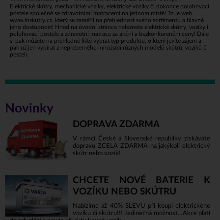
Elektrické skútry, mechanické vozíky, elektrické vozíky či dokonce polohovací
postele společně se zdravotními matracemi na jednom místě! To je web
www.inskutry.cz
, který se zaměřil na přehlednost svého sortimentu a hlavně
jeho dostupnost! Hned na úvodní stránce naleznete elektrické skútry, vozíky i
polohovací postele a zdravotní matrace za akční a bezkonkurenční ceny! Dále
si pak můžete na přehledné liště vybrat typ produktu, o který jevíte zájem a
pak už jen vybírat z nepřeberného množství různých modelů skútrů, vozíků či
postelí.
Novinky
DOPRAVA ZDARMA
V rámci České a Slovenské republiky získáváte
dopravu ZCELA ZDARMA na jakýkoli elektrický
skútr nebo vozík!
CHCETE NOVÉ BATERIE K
VOZÍKU NEBO SKÚTRU
Nabízíme až 40% SLEVU při koupi elektrického
vozíku či skútru!!! Jedinečná možnost…Akce platí