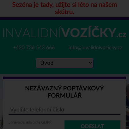
Sezóna je tady, užijte si léto na našem
skútru.
+420 736 543 666
info@invalidnivozicky.cz
NEZÁVAZNÝ POPTÁVKOVÝ
FORMULÁŘ
Správa os. údajů dle GDPR
ODESLAT