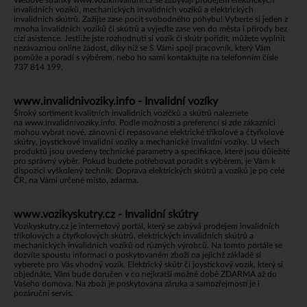
invalidních vozíků, mechanických invalidních vozíků a elektrických
invalidních skútrů. Zažijte zase pocit svobodného pohybu! Vyberte si jeden z
mnoha invalidních vozíků či skútrů a vyjeďte zase ven do města i přírody bez
cizí asistence. Jestliže jste rozhodnuti si vozík či skútr pořídit, můžete vyplnit
nezávaznou online žádost, díky níž se S Vámi spojí pracovník, který Vám
pomůže a poradí s výběrem, nebo ho sami kontaktujte na telefonním čísle
737 814 199.
www.invalidnivoziky.info - Invalidní vozíky
Široký sortiment kvalitních invalidních vozíčků a skútrů naleznete
na
www.invalidnivoziky.info
. Podle možností a preferencí si zde zákazníci
mohou vybrat nové, zánovní či repasované elektrické tříkolové a čtyřkolové
skútry, joystickové invalidní vozíky a mechanické invalidní vozíky. U všech
produktů jsou uvedeny technické parametry a specifikace, které jsou důležité
pro správný výběr. Pokud budete potřebovat poradit s výběrem, je Vám k
dispozici vyškolený technik. Doprava elektrických skútrů a vozíků je po celé
ČR, na Vámi určené místo, zdarma.
www.vozikyskutry.cz - Invalidní skútry
Vozikyskutry.cz je internetový portál, který se zabývá prodejem invalidních
tříkolových a čtyřkolových skútrů, elektrických invalidních skútrů a
mechanických invalidních vozíků od různých výrobců. Na tomto portále se
dozvíte spoustu informací o poskytovaném zboží na jejichž základě si
vyberete pro Vás vhodný vozík. Elektrický skútr či joystickový vozík, který si
objednáte, Vám bude doručen v co nejkratší možné době ZDARMA až do
Vašeho domova. Na zboží je poskytována záruka a samozřejmostí je i
pozáruční servis.