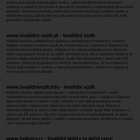
polohovací postel, kromě jejich funkcí, velmi důležitá kvalitní zdravotní
matrace, v nabídce jsou hned 4 speciálně vyrobené a uzpůsobené zdravotním
postelím. Zdravotní postele a zdravotní matrace doplňují invalidní vozíky a
elektrické skútry, tak abyste tyto zdravotní pomůcky pro invalidní lidi měli
pohodlně na jednom místě!
www.invalidny-vozik.sk - Invalidný vozík
Najširšiu ponuku elektrických skútrov a elektrických invalidných vozíkov
nájdete na
www.invalidny-vozik.sk
, okrem toho sú v ponuke k dispozícii aj
mechanické invalidné vozíky. Môžete si tu vybrať produkty nové, zánovné
alebo repasované, ktoré sú za veľmi výhodné ceny. Ak si vyberiete niektorý zo
skútrov alebo elektrických vozíčkov, bude Vám dopravený v rámci celej SR
zadarmo. Záručný aj pozáručný servis je samozrejmosťou. Je tu k dispozícii
široká škála skútrov i vozíkov s rôznymi parametrami, z ktorých si vyberie aj
ten najnáročnejší používateľ.
www.invalidnivozik.info - invalidní vozík
Nejširší nabídku elektrických skútrů a elektrických invalidních vozíků
naleznete na
www.invalidnivozik.info
, kromě toho jsou v nabídce k dispozici
také mechanické invalidní vozíky. Můžete si zde vybrat produkty nové,
zánovní nebo repasované, které jsou za velmi výhodné ceny. Pokud si
vyberete některý ze skútrů nebo elektrických vozíčků, bude Vám dopraven v
rámci celé ČR zdarma. Záruční i pozáruční servis je samozřejmostí. Je zde k
dispozici široká škála skútrů i vozíků s různými parametry, ze kterých si vybere
i ten nejnáročnější uživatel.
www.inskutry.cz - Invalidní skútry za akční ceny!