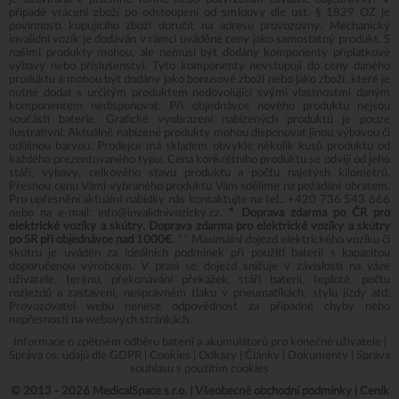
případě vrácení zboží po odstoupení od smlouvy dle ust. § 1829 OZ je
povinností kupujícího zboží doručit na adresu provozovny. Mechanický
invalidní vozík je dodáván v rámci uváděné ceny jako samostatný produkt. S
našimi produkty mohou, ale nemusí být dodány komponenty příplatkové
výbavy nebo příslušenství. Tyto komponenty nevstupují do ceny daného
produktu a mohou být dodány jako bonusové zboží nebo jako zboží, které je
nutné dodat s určitým produktem nedovolující svými vlastnostmi daným
komponentem nedisponovat. Při objednávce nového produktu nejsou
součástí baterie. Grafické vyobrazení nabízených produktů je pouze
ilustrativní. Aktuálně nabízené produkty mohou disponovat jinou výbavou či
odlišnou barvou. Prodejce má skladem obvykle několik kusů produktu od
každého prezentovaného typu. Cena konkrétního produktu se odvíjí od jeho
stáří, výbavy, celkového stavu produktu a počtu najetých kilometrů.
Přesnou cenu Vámi vybraného produktu Vám sdělíme na požádání obratem.
Pro upřesnění aktuální nabídky nás kontaktujte na tel.:
+420 736 543 666
nebo na e-mail:
info@invalidnivozicky.cz
.
* Doprava zdarma po ČR pro
elektrické vozíky a skútry. Doprava zdarma pro elektrické vozíky a skútry
po SR při objednávce nad 1000€.
** Maximální dojezd elektrického vozíku či
skútru je uváděn za ideálních podmínek při použití baterií s kapacitou
doporučenou výrobcem. V praxi se dojezd snižuje v závislosti na váze
uživatele, terénu, překonávání překážek, stáří baterií, teplotě, počtu
rozjezdů a zastavení, nesprávném tlaku v pneumatikách, stylu jízdy atd.
Provozovatel webu nenese odpovědnost za případné chyby nebo
nepřesnosti na webových stránkách.
Informace o zpětném odběru baterií a akumulátorů pro konečné uživatele
|
Správa os. údajů dle GDPR
|
Cookies
|
Odkazy
|
Články
|
Dokumenty
|
Správa
souhlasu s použitím cookies
© 2013 - 2026 MedicalSpace s.r.o. |
Všeobecné obchodní podmínky
|
Ceník