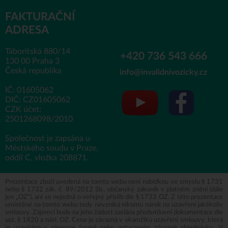
FAKTURAČNÍ
ADRESA
Táboritská 880/14
+420 736 543 666
130 00 Praha 3
Česká republika
info@invalidnivozicky.cz
IČ: 01605062
DIČ: CZ01605062
CZK účet:
2501268098/2010
Společnost je zapsána u
Městského soudu v Praze,
oddíl C, vložka 208871.
Prezentace zboží uvedená na tomto webu není nabídkou ve smyslu § 1731
nebo § 1732 zák. č. 89/2012 Sb., občanský zákoník v platném znění (dále
jen „OZ“), ani se nejedná o veřejný příslib dle § 1733 OZ. Z této prezentace
umístěné na tomto webu tedy nevzniká nikomu nárok na uzavření jakékoliv
smlouvy. Zájemci bude na jeho žádost zaslána předsmluvní dokumentace dle
ust. § 1820 a násl. OZ. Cena je závazná v okamžiku uzavření smlouvy, která
je uzavírána v písemné formě nebo potvrzením závazné objednávky. V