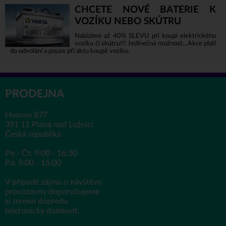
CHCETE NOVÉ BATERIE K
VOZÍKU NEBO SKÚTRU
Nabízíme až 40% SLEVU při koupi elektrického
vozíku či skútru!!! Jedinečná možnost…Akce platí
do odvolání a pouze při aktu koupě vozíku.
PRODEJNA
Husova 877
391 11 Planá nad Lužnicí
Česká republika
Po - Čt: 9:00 - 16:30
Pá: 9:00 - 15:00
V případě zájmu o návštěvu
provozovny doporučujeme
si termín dopředu
telefonicky domluvit.