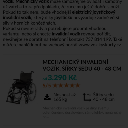
vozík
.
Mechnický vozík
může samozřejmě ovládat i samotný
uživatel a to za předpokladu, že ruce mu ještě dobře slouží.
Pokud to tak není, bude vhodnější
elektrický joystickový
invalidní vozík
, který díky
joysticku
nevyžaduje žádné větší
síly v horních končetinách.
Pokud si nevíte rady a potřebujete probrat vhodnou
variantu, nebo si chcete
invalidní vozík
rovnou pořídit,
neváhejte se obrátit na telefonní kontakt 737 814 199. Také
můžete nahlédnout na webový portál
www.vozikyskurty.cz
.
MECHANICKÝ INVALIDNÍ
VOZÍK, ŠÍŘKY SEDU 40 - 48 CM
3.290 Kč
od
5/5
Nosnost až
Šířky sedu
165 kg
40 - 48 cm
Mechanický invalidní vozík je díky svému
odlehčenému duralovému rámu lehký, nenáročný
na...