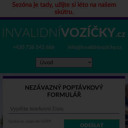
Sezóna je tady, užijte si léto na našem
skútru.
+420 736 543 666
info@invalidnivozicky.cz
NEZÁVAZNÝ POPTÁVKOVÝ
FORMULÁŘ
Správa os. údajů dle GDPR
ODESLAT