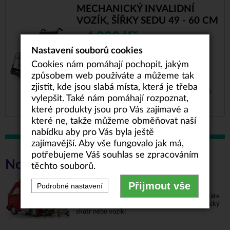
MECHANICKÝ INVALIDNÍ
VOZÍK, ŠÍŘKY SEDU 49 - 60 CM
4.290 Kč
od
Nastavení souborů cookies
5/5
Cookies nám pomáhají pochopit, jakým
Nosnost
Šířky sedu
způsobem web používáte a můžeme tak
180 kg
49 - 60 cm
zjistit, kde jsou slabá místa, která je třeba
Odlehčený duralový mechanický invalidní vozík
vylepšit. Také nám pomáhají rozpoznat,
s vyztuženým rámem pro dosažení optimální
tuhosti při...
které produkty jsou pro Vás zajímavé a
které ne, takže můžeme obměňovat naší
nabídku aby pro Vás byla ještě
zajímavější. Aby vše fungovalo jak má,
potřebujeme Váš souhlas se zpracováním
Novinky
těchto souborů.
DOPRAVA ZDARMA
Přijmout vše
Podrobné nastavení
V rámci České a Slovenské republiky získáváte
dopravu ZCELA ZDARMA na jakýkoli elektrický
skútr nebo vozík!