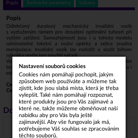
Popis
Technické parametry
Výbava
Popis
Odlehčený duralový mechanický invalidní vozík
s vyztuženým rámem pro dosažení optimální tuhosti při
vyšším zatížení. Samozřejmostí jsou i u tohoto modelu
odnímatelné loketní a nožní opěrky a velice snadná
manipulace. Invalidní vozík lze rozložit a složit během
několika vteřin bez použití nářadí.
Vozík je vybaven rychloupínacími koly a parkovacími
Nastavení souborů cookies
brzdami. Je vhodný pro každodenní používání v interiéru i
exteriéru.
Cookies nám pomáhají pochopit, jakým
způsobem web používáte a můžeme tak
Cena vozíku s šíří sedu 49 až 54 cm je 4 290 Kč.
zjistit, kde jsou slabá místa, která je třeba
Cena vozíků s šíří sedu 55 cm a více je 7 290 Kč.
vylepšit. Také nám pomáhají rozpoznat,
které produkty jsou pro Vás zajímavé a
které ne, takže můžeme obměňovat naší
Doporučené příslušenství
nabídku aby pro Vás byla ještě
zajímavější. Aby vše fungovalo jak má,
DRÁTĚNÝ KOŠÍK
potřebujeme Váš souhlas se zpracováním
2.500 Kč
těchto souborů.
od