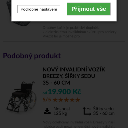
Přijmout vše
Podrobné nastavení
Vysoká
Drátěný
nosnost
Drátěný košík je praktický doplněk
k elektrickému invalidnímu skútru pro seniory.
Využít ho je možné pro...
Podobný produkt
NOVÝ INVALIDNÍ VOZÍK
BREEZY, ŠÍŘKY SEDU
35 - 60 CM
19.900 Kč
od
5/5
Nosnost
Šířky sedu
125 kg
35 - 60 cm
Nový odlehčený invalidní vozík Breezy v naší
nabídce patří mezi nejlevnější nové invalidní...