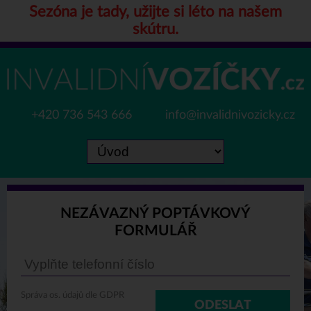
Sezóna je tady, užijte si léto na našem
skútru.
+420 736 543 666
info@invalidnivozicky.cz
NEZÁVAZNÝ POPTÁVKOVÝ
FORMULÁŘ
Správa os. údajů dle GDPR
ODESLAT