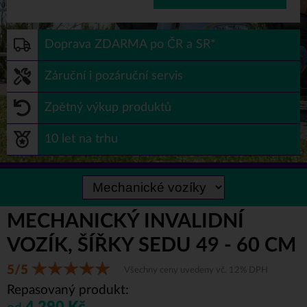
Doprava ZDARMA po ČR a SR*
Záruční i pozáruční servis
Zpětný výkup produktů
10 let na trhu
MECHANICKÝ INVALIDNÍ
VOZÍK, ŠÍŘKY SEDU 49 - 60 CM
5/5
Všechny ceny uvedeny vč. 12% DPH
Repasovaný produkt:
4.290 Kč