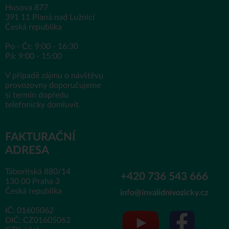
Husova 877
391 11 Planá nad Lužnicí
Česká republika
Po - Čt: 9:00 - 16:30
Pá: 9:00 - 15:00
V případě zájmu o návštěvu
provozovny doporučujeme
si termín dopředu
telefonicky domluvit.
FAKTURAČNÍ
ADRESA
Táboritská 880/14
+420 736 543 666
130 00 Praha 3
Česká republika
info@invalidnivozicky.cz
IČ: 01605062
DIČ: CZ01605062