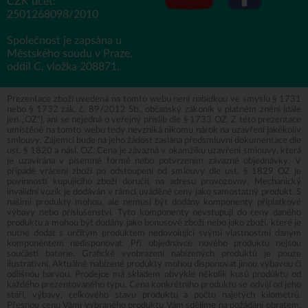
CZK účet:
2501268098/2010
Společnost je zapsána u
Městského soudu v Praze,
oddíl C, vložka 208871.
Prezentace zboží uvedená na tomto webu není nabídkou ve smyslu § 1731
nebo § 1732 zák. č. 89/2012 Sb., občanský zákoník v platném znění (dále
jen „OZ“), ani se nejedná o veřejný příslib dle § 1733 OZ. Z této prezentace
umístěné na tomto webu tedy nevzniká nikomu nárok na uzavření jakékoliv
smlouvy. Zájemci bude na jeho žádost zaslána předsmluvní dokumentace dle
ust. § 1820 a násl. OZ. Cena je závazná v okamžiku uzavření smlouvy, která
je uzavírána v písemné formě nebo potvrzením závazné objednávky. V
případě vrácení zboží po odstoupení od smlouvy dle ust. § 1829 OZ je
povinností kupujícího zboží doručit na adresu provozovny. Mechanický
invalidní vozík je dodáván v rámci uváděné ceny jako samostatný produkt. S
našimi produkty mohou, ale nemusí být dodány komponenty příplatkové
výbavy nebo příslušenství. Tyto komponenty nevstupují do ceny daného
produktu a mohou být dodány jako bonusové zboží nebo jako zboží, které je
nutné dodat s určitým produktem nedovolující svými vlastnostmi daným
komponentem nedisponovat. Při objednávce nového produktu nejsou
součástí baterie. Grafické vyobrazení nabízených produktů je pouze
ilustrativní. Aktuálně nabízené produkty mohou disponovat jinou výbavou či
odlišnou barvou. Prodejce má skladem obvykle několik kusů produktu od
každého prezentovaného typu. Cena konkrétního produktu se odvíjí od jeho
stáří, výbavy, celkového stavu produktu a počtu najetých kilometrů.
Přesnou cenu Vámi vybraného produktu Vám sdělíme na požádání obratem.