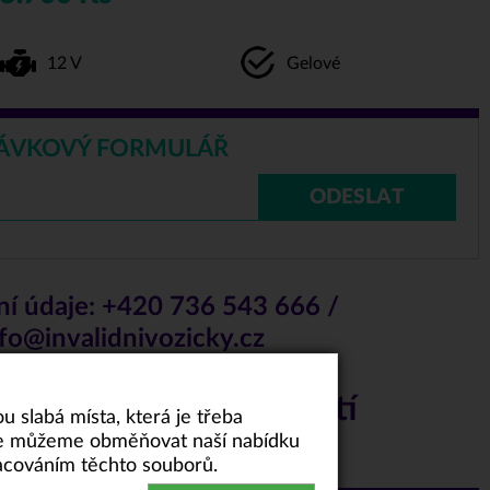
12 V
Gelové
ÁVKOVÝ FORMULÁŘ
ODESLAT
ní údaje:
+420 736 543 666
/
fo@invalidnivozicky.cz
 přepravní společností
 slabá místa, která je třeba
akže můžeme obměňovat naší nabídku
racováním těchto souborů.