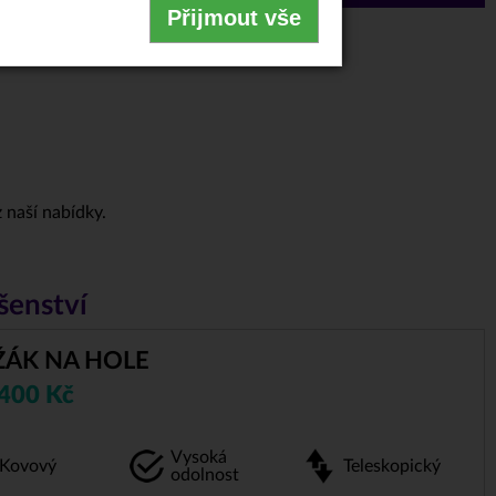
Přijmout vše
z naší nabídky.
šenství
ŽÁK NA HOLE
.400 Kč
Vysoká
Kovový
Teleskopický
odolnost