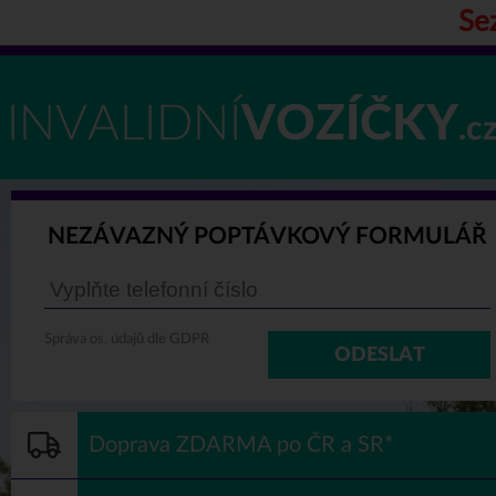
Sez
NEZÁVAZNÝ POPTÁVKOVÝ FORMULÁŘ
Správa os. údajů dle GDPR
ODESLAT
Doprava ZDARMA po ČR a SR*