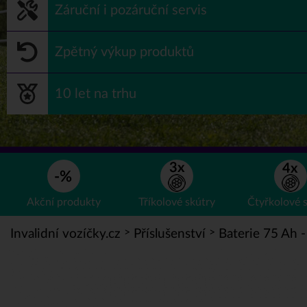
Záruční i pozáruční servis
Zpětný výkup produktů
10 let na trhu
Akční
produkty
Tříkolové
skútry
Čtyřkolové
>
>
Invalidní vozíčky.cz
Příslušenství
Baterie 75 Ah -