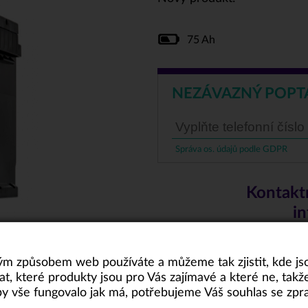
75 Ah
NEZÁVAZNÝ POPT
Správa os. údajů podle GDPR
Kontakt
in
Doprava
m způsobem web používáte a můžeme tak zjistit, kde jsou
at, které produkty jsou pro Vás zajímavé a které ne, t
 Aby vše fungovalo jak má, potřebujeme Váš souhlas se zp