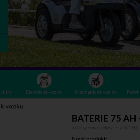
skútry
Elektrické
vozíky
Mechanické
vozíky
Poloh
 k vozíku
BATERIE 75 AH 
Všechny ceny uvedeny vč. 21% DPH
Nový produkt: