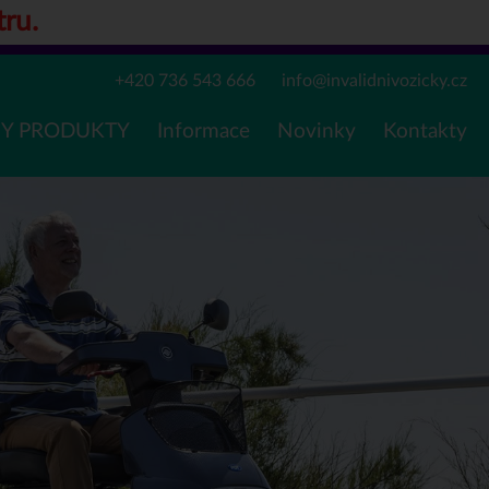
tru.
+420 736 543 666
info@invalidnivozicky.cz
Y PRODUKTY
Informace
Novinky
Kontakty