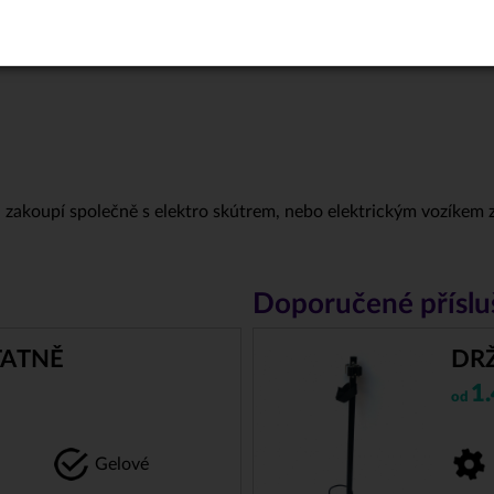
terii zakoupí společně s elektro skútrem, nebo elektrickým vozíkem 
Doporučené příslu
TATNĚ
DR
1
od
Gelové