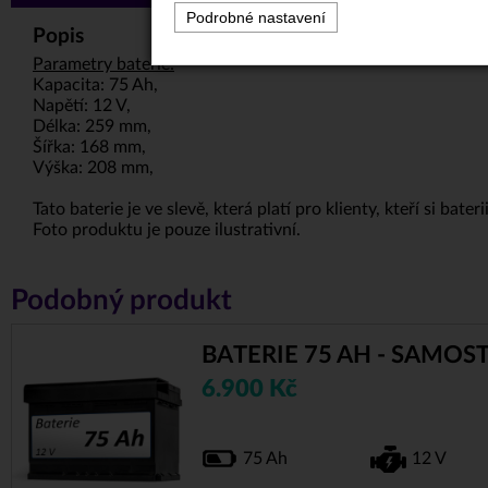
Podrobné nastavení
Popis
Parametry baterie:
Kapacita: 75 Ah,
Napětí: 12 V,
Délka: 259 mm,
Šířka: 168 mm,
Výška: 208 mm,
Tato baterie je ve slevě, která platí pro klienty, kteří si ba
Foto produktu je pouze ilustrativní.
Podobný produkt
BATERIE 75 AH - SAMOS
6.900 Kč
75 Ah
12 V