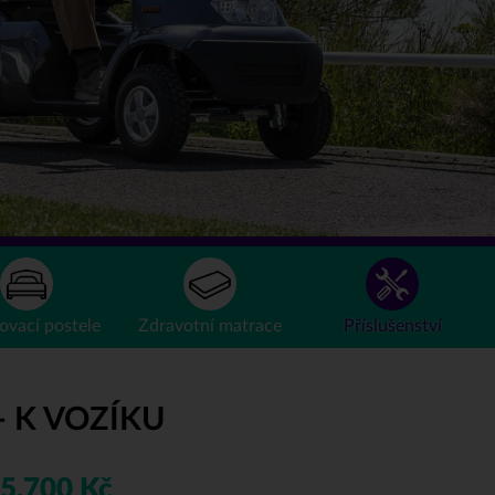
ovací
postele
Zdravotní
matrace
Příslušenství
- K VOZÍKU
5.700 Kč