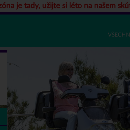
óna je tady, užijte si léto na našem skú
VŠECHN