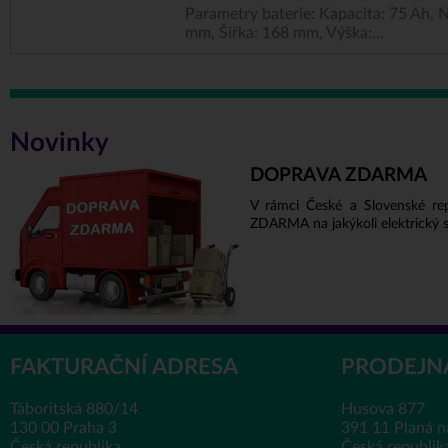
Parametry baterie: Kapacita: 75 Ah, N
mm, Šířka: 168 mm, Výška:...
Novinky
DOPRAVA ZDARMA
V rámci České a Slovenské re
ZDARMA na jakýkoli elektrický s
FAKTURAČNÍ ADRESA
PRODEJN
Táboritská 880/14
Husova 877
130 00 Praha 3
391 11 Planá n
Česká republika
Česká republik