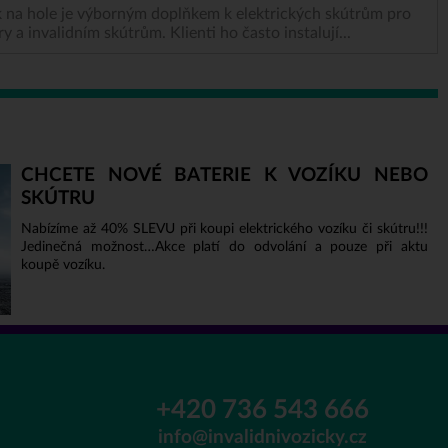
 na hole je výborným doplňkem k elektrických skútrům pro
ry a invalidním skútrům. Klienti ho často instalují...
CHCETE NOVÉ BATERIE K VOZÍKU NEBO
SKÚTRU
Nabízíme až 40% SLEVU při koupi elektrického vozíku či skútru!!!
Jedinečná možnost…Akce platí do odvolání a pouze při aktu
koupě vozíku.
+420 736 543 666
info@invalidnivozicky.cz