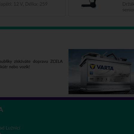
apětí: 12 V, Délka: 259
Držák
senio
publiky získáváte dopravu ZCELA
kútr nebo vozík!
A
ad Lužnicí
a