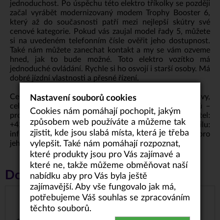
jednoduchost. Po úspěchu této elektro tříkolky se později
začal vyrábět modernizovaný modem Trophy Booster 6,
který až do současnosti patří mezi nejlepší skútry své
cenové kategorie. Pokud vás zaujal model řady 5, můžete
si na uvedeném telefonním čísle ověřit jeho dostupnost.
Také nám můžete zanechat kontakt a my se vám ozveme
hned, jak to bude možné. Toto elektro vozítko má
jednoduché ovládání. Rychle si ho osvojí i starší osoby. Má
dobré jízdní vlastnosti a přesné řízení.
Cena konkrétního produktu se odvíjí od jeho stáří, výbavy,
Nastavení souborů cookies
celkového stavu produktu a počtu najetých kilometrů –
Cookies nám pomáhají pochopit, jakým
pro konkrétní cenovou nabídku nás kontaktujte na tel:
způsobem web používáte a můžeme tak
+420 736 543 666
nebo na e-mailu:
zjistit, kde jsou slabá místa, která je třeba
info@invalidnivozicky.cz
. Uvedená cena vozíku platí pro
vylepšit. Také nám pomáhají rozpoznat,
jeho základní výbavu.
které produkty jsou pro Vás zajímavé a
které ne, takže můžeme obměňovat naší
Doporučené příslušenství
nabídku aby pro Vás byla ještě
zajímavější. Aby vše fungovalo jak má,
potřebujeme Váš souhlas se zpracováním
DRÁTĚNÝ KOŠÍK
těchto souborů.
2.500 Kč
od