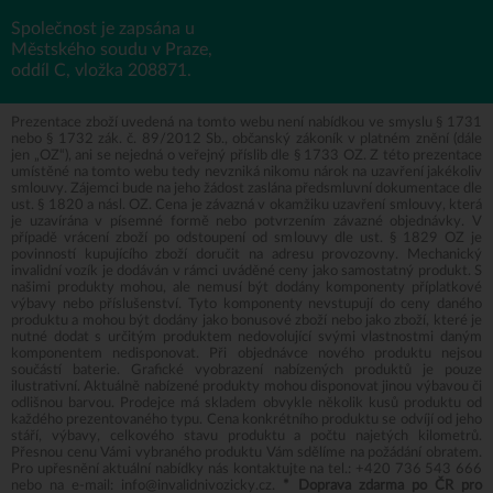
Společnost je zapsána u
Městského soudu v Praze,
oddíl C, vložka 208871.
Prezentace zboží uvedená na tomto webu není nabídkou ve smyslu § 1731
nebo § 1732 zák. č. 89/2012 Sb., občanský zákoník v platném znění (dále
jen „OZ“), ani se nejedná o veřejný příslib dle § 1733 OZ. Z této prezentace
umístěné na tomto webu tedy nevzniká nikomu nárok na uzavření jakékoliv
smlouvy. Zájemci bude na jeho žádost zaslána předsmluvní dokumentace dle
ust. § 1820 a násl. OZ. Cena je závazná v okamžiku uzavření smlouvy, která
je uzavírána v písemné formě nebo potvrzením závazné objednávky. V
případě vrácení zboží po odstoupení od smlouvy dle ust. § 1829 OZ je
povinností kupujícího zboží doručit na adresu provozovny. Mechanický
invalidní vozík je dodáván v rámci uváděné ceny jako samostatný produkt. S
našimi produkty mohou, ale nemusí být dodány komponenty příplatkové
výbavy nebo příslušenství. Tyto komponenty nevstupují do ceny daného
produktu a mohou být dodány jako bonusové zboží nebo jako zboží, které je
nutné dodat s určitým produktem nedovolující svými vlastnostmi daným
komponentem nedisponovat. Při objednávce nového produktu nejsou
součástí baterie. Grafické vyobrazení nabízených produktů je pouze
ilustrativní. Aktuálně nabízené produkty mohou disponovat jinou výbavou či
odlišnou barvou. Prodejce má skladem obvykle několik kusů produktu od
každého prezentovaného typu. Cena konkrétního produktu se odvíjí od jeho
stáří, výbavy, celkového stavu produktu a počtu najetých kilometrů.
Přesnou cenu Vámi vybraného produktu Vám sdělíme na požádání obratem.
Pro upřesnění aktuální nabídky nás kontaktujte na tel.:
+420 736 543 666
nebo na e-mail:
info@invalidnivozicky.cz
.
* Doprava zdarma po ČR pro