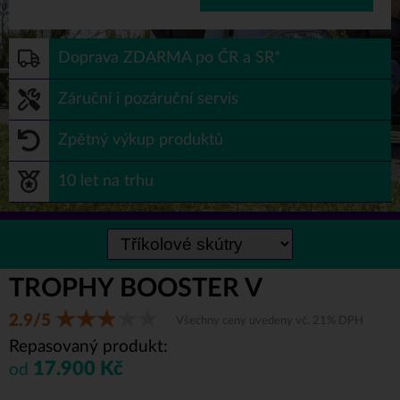
Doprava ZDARMA po ČR a SR*
Záruční i pozáruční servis
Zpětný výkup produktů
10 let na trhu
TROPHY BOOSTER V
2.9/5
Všechny ceny uvedeny vč. 21% DPH
Repasovaný produkt:
17.900 Kč
od