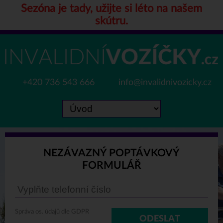
Sezóna je tady, užijte si léto na našem
skútru.
+420 736 543 666
info@invalidnivozicky.cz
NEZÁVAZNÝ POPTÁVKOVÝ
FORMULÁŘ
Správa os. údajů dle GDPR
ODESLAT