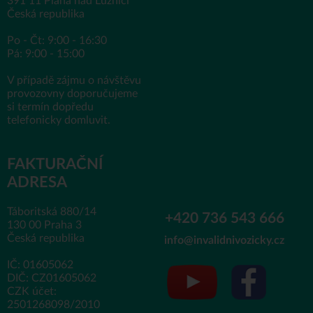
391 11 Planá nad Lužnicí
Česká republika
Po - Čt: 9:00 - 16:30
Pá: 9:00 - 15:00
V případě zájmu o návštěvu
provozovny doporučujeme
si termín dopředu
telefonicky domluvit.
FAKTURAČNÍ
ADRESA
Táboritská 880/14
+420 736 543 666
130 00 Praha 3
Česká republika
info@invalidnivozicky.cz
IČ: 01605062
DIČ: CZ01605062
CZK účet:
2501268098/2010