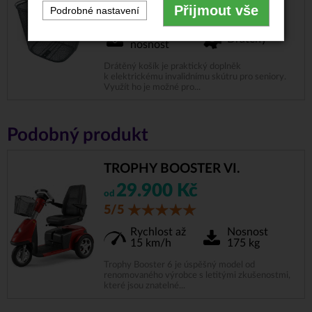
Přijmout vše
Podrobné nastavení
Vysoká
Drátěný
nosnost
Drátěný košík je praktický doplněk
k elektrickému invalidnímu skútru pro seniory.
Využít ho je možné pro...
Podobný produkt
TROPHY BOOSTER VI.
29.900 Kč
od
5/5
Rychlost až
Nosnost
15 km/h
175 kg
Trophy Booster 6 je úspěšný model od
renomovaného výrobce s letitými zkušenostmi,
které jsou znatelné...