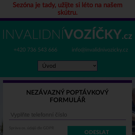
Sezóna je tady, užijte si léto na našem
skútru.
+420 736 543 666
info@invalidnivozicky.cz
NEZÁVAZNÝ POPTÁVKOVÝ
FORMULÁŘ
Správa os. údajů dle GDPR
ODESLAT