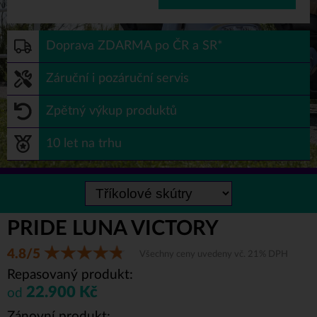
Doprava ZDARMA po ČR a SR*
Záruční i pozáruční servis
Zpětný výkup produktů
10 let na trhu
PRIDE LUNA VICTORY
4.8/5
Všechny ceny uvedeny vč. 21% DPH
Repasovaný produkt:
22.900 Kč
od
Zánovní produkt: