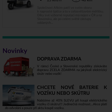
15 km/h
40 km
Společnost Afikim patří ve svém oboru
k naprosté špičce a to v celosvětovém měřítku.
Díky své výborné reputaci má nejen v ČR a na
Slovensku, ale po celém světě zástupy
oddaných...
Novinky
DOPRAVA ZDARMA
V rámci České a Slovenské republiky získáváte
dopravu ZCELA ZDARMA na jakýkoli elektrický
skútr nebo vozík!
CHCETE NOVÉ BATERIE K
VOZÍKU NEBO SKÚTRU
Nabízíme až 40% SLEVU při koupi elektrického
vozíku či skútru!!! Jedinečná možnost…Akce platí
do odvolání a pouze při aktu koupě vozíku.