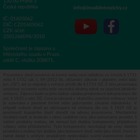
130 00 Praha 3
Česká republika
info@invalidnivozicky.cz
IČ: 01605062
DIČ: CZ01605062
CZK účet:
2501268098/2010
Společnost je zapsána u
Městského soudu v Praze,
oddíl C, vložka 208871.
Prezentace zboží uvedená na tomto webu není nabídkou ve smyslu § 1731
nebo § 1732 zák. č. 89/2012 Sb., občanský zákoník v platném znění (dále
jen „OZ“), ani se nejedná o veřejný příslib dle § 1733 OZ. Z této prezentace
umístěné na tomto webu tedy nevzniká nikomu nárok na uzavření jakékoliv
smlouvy. Zájemci bude na jeho žádost zaslána předsmluvní dokumentace dle
ust. § 1820 a násl. OZ. Cena je závazná v okamžiku uzavření smlouvy, která
je uzavírána v písemné formě nebo potvrzením závazné objednávky. V
případě vrácení zboží po odstoupení od smlouvy dle ust. § 1829 OZ je
povinností kupujícího zboží doručit na adresu provozovny. Mechanický
invalidní vozík je dodáván v rámci uváděné ceny jako samostatný produkt. S
našimi produkty mohou, ale nemusí být dodány komponenty příplatkové
výbavy nebo příslušenství. Tyto komponenty nevstupují do ceny daného
produktu a mohou být dodány jako bonusové zboží nebo jako zboží, které je
nutné dodat s určitým produktem nedovolující svými vlastnostmi daným