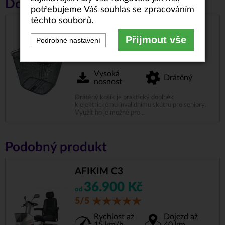
Doporučené příslušenství
potřebujeme Váš souhlas se zpracováním
těchto souborů.
DRÁTĚNÝ KOŠÍK
Přijmout vše
Podrobné nastavení
2.500 Kč
od
Vysoká
Drátěný
nosnost
Drátěný košík je praktický doplněk
k elektrickému invalidnímu skútru pro seniory.
Využít ho je možné pro...
Podobný produkt
AFIKIM C3
36.900 Kč
od
5/5
Rychlost až
Dojezd až