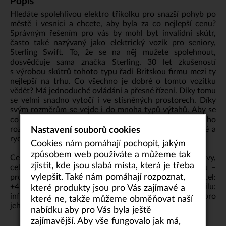
Popis
Hledáte spolehlivou elektro tříkolku pro snazší pohyb po
městě i vesnici a chcete, aby byla za co nejlepší cenu?
Správným řešením pro vás by mohl byt invalidní skútr,
často také nazývaný jako elektrický vozík pro seniory,
Sterling Swift. To, že se na něj můžete spolehnout,
dosvědčuje sama značka Sterling. 30 let zkušeností
s výrobou skútrů tohoto typu řadí Britskou firmu mezi ty
nejlepší na trhu. Co všechno je dobré o tomto vozítku
vědět? Má jednoduché ovládání a přesné řízení. Díky tomu
se velmi snadno vytočí i ve stísněných prostorech. Díky
svým rozměrům se vejde i do mnoha typů výtahů. Aby se
co nejpohodlněji dal převážet automobilem, je možné ho
rozebrat a složit bez použití nářadí. Je to velmi snadné a
Nastavení souborů cookies
rychlé.
Cookies nám pomáhají pochopit, jakým
způsobem web používáte a můžeme tak
Cena konkrétního produktu se odvíjí od jeho stáří, výbavy,
zjistit, kde jsou slabá místa, která je třeba
celkového stavu produktu a počtu najetých kilometrů –
vylepšit. Také nám pomáhají rozpoznat,
pro konkrétní cenovou nabídku nás kontaktujte na tel:
+420 736 543 666
nebo na e-mailu:
které produkty jsou pro Vás zajímavé a
info@invalidnivozicky.cz
. Uvedená cena vozíku platí pro
které ne, takže můžeme obměňovat naší
jeho základní výbavu.
nabídku aby pro Vás byla ještě
zajímavější. Aby vše fungovalo jak má,