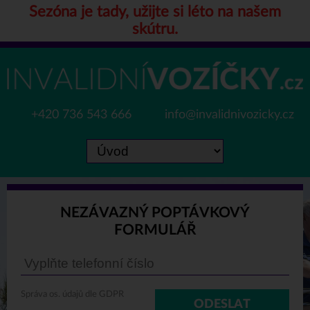
Sezóna je tady, užijte si léto na našem
skútru.
+420 736 543 666
info@invalidnivozicky.cz
NEZÁVAZNÝ POPTÁVKOVÝ
FORMULÁŘ
Správa os. údajů dle GDPR
ODESLAT