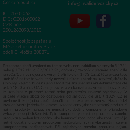
Česká republika
info@invalidnivozicky.cz
IČ: 01605062
DIČ: CZ01605062
CZK účet:
2501268098/2010
Společnost je zapsána u
Městského soudu v Praze,
oddíl C, vložka 208871.
Prezentace zboží uvedená na tomto webu není nabídkou ve smyslu § 1731
nebo § 1732 zák. č. 89/2012 Sb., občanský zákoník v platném znění (dále
jen „OZ“), ani se nejedná o veřejný příslib dle § 1733 OZ. Z této prezentace
umístěné na tomto webu tedy nevzniká nikomu nárok na uzavření jakékoliv
smlouvy. Zájemci bude na jeho žádost zaslána předsmluvní dokumentace dle
ust. § 1820 a násl. OZ. Cena je závazná v okamžiku uzavření smlouvy, která
je uzavírána v písemné formě nebo potvrzením závazné objednávky. V
případě vrácení zboží po odstoupení od smlouvy dle ust. § 1829 OZ je
povinností kupujícího zboží doručit na adresu provozovny. Mechanický
invalidní vozík je dodáván v rámci uváděné ceny jako samostatný produkt. S
našimi produkty mohou, ale nemusí být dodány komponenty příplatkové
výbavy nebo příslušenství. Tyto komponenty nevstupují do ceny daného
produktu a mohou být dodány jako bonusové zboží nebo jako zboží, které je
nutné dodat s určitým produktem nedovolující svými vlastnostmi daným
komponentem nedisponovat. Při objednávce nového produktu nejsou