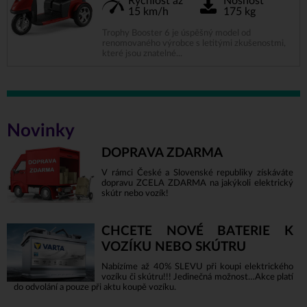
Rychlost až
Nosnost
15 km/h
175 kg
Trophy Booster 6 je úspěšný model od
renomovaného výrobce s letitými zkušenostmi,
které jsou znatelné...
Novinky
DOPRAVA ZDARMA
V rámci České a Slovenské republiky získáváte
dopravu ZCELA ZDARMA na jakýkoli elektrický
skútr nebo vozík!
CHCETE NOVÉ BATERIE K
VOZÍKU NEBO SKÚTRU
Nabízíme až 40% SLEVU při koupi elektrického
vozíku či skútru!!! Jedinečná možnost…Akce platí
do odvolání a pouze při aktu koupě vozíku.