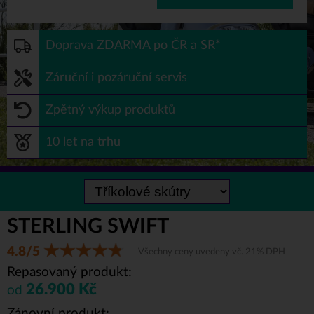
Doprava ZDARMA po ČR a SR*
Záruční i pozáruční servis
Zpětný výkup produktů
10 let na trhu
STERLING SWIFT
4.8/5
Všechny ceny uvedeny vč. 21% DPH
Repasovaný produkt:
26.900 Kč
od
Zánovní produkt: