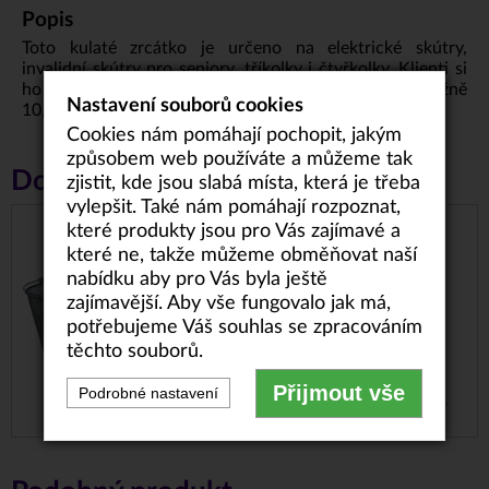
Popis
Toto kulaté zrcátko je určeno na elektrické skútry,
invalidní skútry pro seniory, tříkolky i čtyřkolky. Klienti si
ho často kupují i na invalidní vozíky. Má průměr přibližně
Nastavení souborů cookies
10,5 cm.
Cookies nám pomáhají pochopit, jakým
způsobem web používáte a můžeme tak
Doporučené příslušenství
zjistit, kde jsou slabá místa, která je třeba
vylepšit. Také nám pomáhají rozpoznat,
které produkty jsou pro Vás zajímavé a
DRÁTĚNÝ KOŠÍK
které ne, takže můžeme obměňovat naší
2.500 Kč
od
nabídku aby pro Vás byla ještě
zajímavější. Aby vše fungovalo jak má,
potřebujeme Váš souhlas se zpracováním
Vysoká
Drátěný
těchto souborů.
nosnost
Drátěný košík je praktický doplněk
Přijmout vše
Podrobné nastavení
k elektrickému invalidnímu skútru pro seniory.
Využít ho je možné pro...