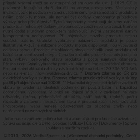
případě vrácení zboží po odstoupení od smlouvy dle ust. § 1829 OZ je
povinností kupujícího zboží doručit na adresu provozovny. Mechanický
invalidní vozík je dodáván v rámci uváděné ceny jako samostatný produkt. S
našimi produkty mohou, ale nemusí být dodány komponenty příplatkové
výbavy nebo příslušenství. Tyto komponenty nevstupují do ceny daného
produktu a mohou být dodány jako bonusové zboží nebo jako zboží, které je
nutné dodat s určitým produktem nedovolující svými vlastnostmi daným
komponentem nedisponovat. Při objednávce nového produktu nejsou
součástí baterie. Grafické vyobrazení nabízených produktů je pouze
ilustrativní. Aktuálně nabízené produkty mohou disponovat jinou výbavou či
odlišnou barvou. Prodejce má skladem obvykle několik kusů produktu od
každého prezentovaného typu. Cena konkrétního produktu se odvíjí od jeho
stáří, výbavy, celkového stavu produktu a počtu najetých kilometrů.
Přesnou cenu Vámi vybraného produktu Vám sdělíme na požádání obratem.
Pro upřesnění aktuální nabídky nás kontaktujte na tel.:
+420 736 543 666
nebo na e-mail:
info@invalidnivozicky.cz
.
* Doprava zdarma po ČR pro
elektrické vozíky a skútry. Doprava zdarma pro elektrické vozíky a skútry
po SR při objednávce nad 1000€.
** Maximální dojezd elektrického vozíku či
skútru je uváděn za ideálních podmínek při použití baterií s kapacitou
doporučenou výrobcem. V praxi se dojezd snižuje v závislosti na váze
uživatele, terénu, překonávání překážek, stáří baterií, teplotě, počtu
rozjezdů a zastavení, nesprávném tlaku v pneumatikách, stylu jízdy atd.
Provozovatel webu nenese odpovědnost za případné chyby nebo
nepřesnosti na webových stránkách.
Informace o zpětném odběru baterií a akumulátorů pro konečné uživatele
|
Správa os. údajů dle GDPR
|
Cookies
|
Odkazy
|
Články
|
Dokumenty
|
Správa
souhlasu s použitím cookies
© 2013 - 2026 MedicalSpace s.r.o. |
Všeobecné obchodní podmínky
|
Ceník