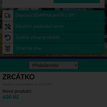
Doprava ZDARMA po ČR a SR*
Záruční i pozáruční servis
Zpětný výkup produktů
10 let na trhu
ZRCÁTKO
Všechny ceny uvedeny vč. 21% DPH
Nový produkt:
600 Kč