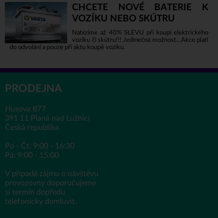
CHCETE NOVÉ BATERIE K
VOZÍKU NEBO SKÚTRU
Nabízíme až 40% SLEVU při koupi elektrického
vozíku či skútru!!! Jedinečná možnost…Akce platí
do odvolání a pouze při aktu koupě vozíku.
PRODEJNA
Husova 877
391 11 Planá nad Lužnicí
Česká republika
Po - Čt: 9:00 - 16:30
Pá: 9:00 - 15:00
V případě zájmu o návštěvu
provozovny doporučujeme
si termín dopředu
telefonicky domluvit.