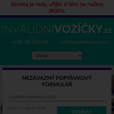
Sezóna je tady, užijte si léto na našem
skútru.
+420 736 543 666
info@invalidnivozicky.cz
NEZÁVAZNÝ POPTÁVKOVÝ
FORMULÁŘ
Správa os. údajů dle GDPR
ODESLAT